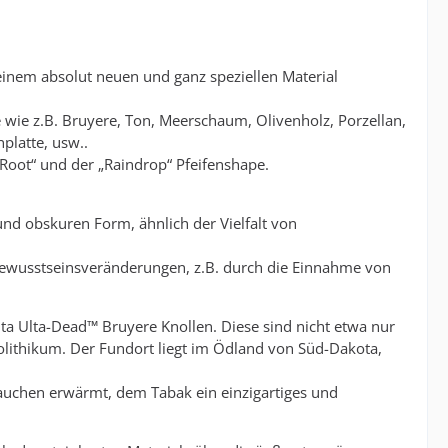
einem absolut neuen und ganz speziellen Material
wie z.B. Bruyere, Ton, Meerschaum, Olivenholz, Porzellan,
nplatte, usw..
d Root“ und der „Raindrop“ Pfeifenshape.
 und obskuren Form, ähnlich der Vielfalt von
n Bewusstseinsveränderungen, z.B. durch die Einnahme von
ta Ulta-Dead™ Bruyere Knollen. Diese sind nicht etwa nur
äolithikum. Der Fundort liegt im Ödland von Süd-Dakota,
Rauchen erwärmt, dem Tabak ein einzigartiges und