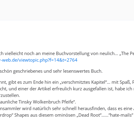
h vielleicht noch an meine Buchvorstellung von neulich… „The P
ky-web.de/viewtopic.php?f=14&t=2764
rschön geschriebenes und sehr lesenswertes Buch.
hnt, gibt es zum Ende hin ein „verschmitztes Kapitel“… mit Spaß, 
t, und einer der Artikel erfreulich kurz ausgefallen ist, habe ic
zustellen.
taunliche Tinsky Wolkenbruch Pfeife“.
nsammler wird natürlich sehr schnell herausfinden, dass es eine A
ardrop“ Shapes aus diesem ominösen „Dead Root“……“hate-mails“ d