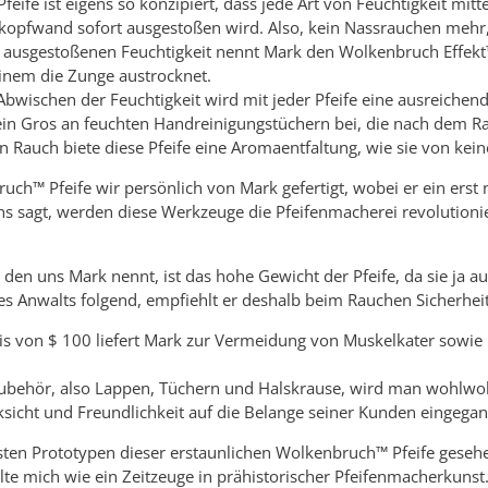
ife ist eigens so konzipiert, dass jede Art von Feuchtigkeit mitt
nkopfwand sofort ausgestoßen wird. Also, kein Nassrauchen mehr, 
 ausgestoßenen Feuchtigkeit nennt Mark den Wolkenbruch Effekt™
 einem die Zunge austrocknet.
ischen der Feuchtigkeit wird mit jeder Pfeife eine ausreichende
ein Gros an feuchten Handreinigungstüchern bei, die nach dem R
 Rauch biete diese Pfeife eine Aromaentfaltung, wie sie von kein
uch™ Pfeife wir persönlich von Mark gefertigt, wobei er ein ers
ns sagt, werden diese Werkzeuge die Pfeifenmacherei revolution
 den uns Mark nennt, ist das hohe Gewicht der Pfeife, da sie ja a
s Anwalts folgend, empfiehlt er deshalb beim Rauchen Sicherhei
s von $ 100 liefert Mark zur Vermeidung von Muskelkater sowie 
behör, also Lappen, Tüchern und Halskrause, wird man wohlwolle
ksicht und Freundlichkeit auf die Belange seiner Kunden eingegan
ten Prototypen dieser erstaunlichen Wolkenbruch™ Pfeife gesehen
hlte mich wie ein Zeitzeuge in prähistorischer Pfeifenmacherkunst