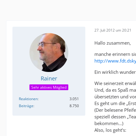
27. Juli 2012 um 20:21
Hallo zusammen,
manche erinnern sic
http://www.fdt.ds
Ein wirklich wunde
Rainer
Wie seinerzeit erwä
Sehr aktives Mitglied
Und, da es Spaß mach
übersetzten und vor
Reaktionen
3.051
Es geht um die „Ers
Beiträge
8.750
(Der belesene Pfeife
speziell dessen „Te
bekommen…)
Also, los geht’s: