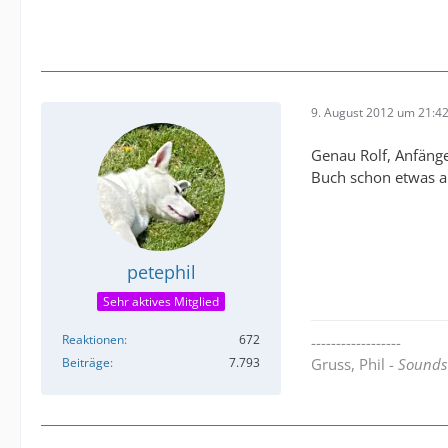
9. August 2012 um 21:4
Genau Rolf, Anfänge
Buch schon etwas an
petephil
Sehr aktives Mitglied
Reaktionen
672
------------------
Beiträge
7.793
Gruss, Phil -
Sounds 