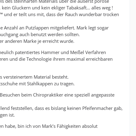
els des steinharten Materials über die äußerst poröse
kein Gluckern und kein ekliger Tabaksaft… alles weg !
 und er teilt uns mit, dass der Rauch wunderbar trocken
 Anzahl an Putzlappen mitgeliefert. Mark legt sogar
auchgang auch benutzt werden sollten.
er anderen Marke je erreicht wurde.
t neulich patentiertes Hammer und Meißel Verfahren
ieren und die Technologie ihrem maximal erreichbaren
us versteinertem Material besteht.
tsschuhe mit Stahlkappen zu tragen.
Besuchen beim Chiropraktiker eine speziell angepasste
nd feststellen, dass es bislang keinen Pfeifenmacher gab,
gen ist.
 habe, bin ich von Mark’s Fähigkeiten absolut
.