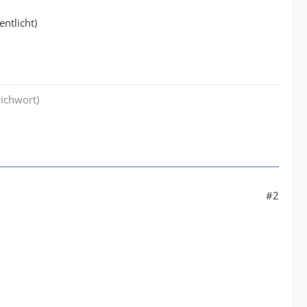
entlicht)
richwort)
#2