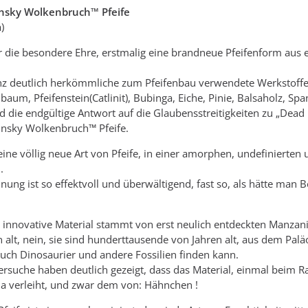
insky Wolkenbruch™ Pfeife
)
 die besondere Ehre, erstmalig eine brandneue Pfeifenform aus 
anz deutlich herkömmliche zum Pfeifenbau verwendete Werkstoffe 
baum, Pfeifenstein(Catlinit), Bubinga, Eiche, Pinie, Balsaholz, Spa
und die endgültige Antwort auf die Glaubensstreitigkeiten zu „Dea
insky Wolkenbruch™ Pfeife.
eine völlig neue Art von Pfeife, in einer amorphen, undefinierten
.
inung ist so effektvoll und überwältigend, fast so, als hätte ma
innovative Material stammt von erst neulich entdeckten Manzani
 alt, nein, sie sind hunderttausende von Jahren alt, aus dem Pal
uch Dinosaurier und andere Fossilien finden kann.
rsuche haben deutlich gezeigt, dass das Material, einmal beim 
a verleiht, und zwar dem von: Hähnchen !