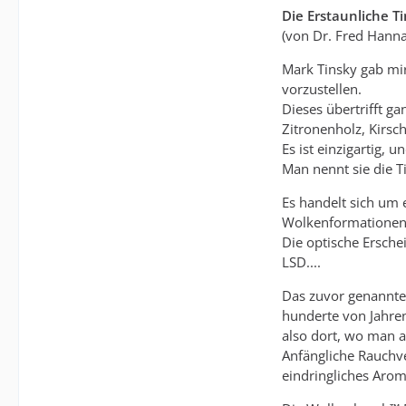
Die Erstaunliche T
(von Dr. Fred Hanna
Mark Tinsky gab mir
vorzustellen.
Dieses übertrifft g
Zitronenholz, Kirsch
Es ist einzigartig, 
Man nennt sie die T
Es handelt sich um 
Wolkenformationen
Die optische Ersche
LSD....
Das zuvor genannte 
hunderte von Jahren
also dort, wo man a
Anfängliche Rauchve
eindringliches Arom