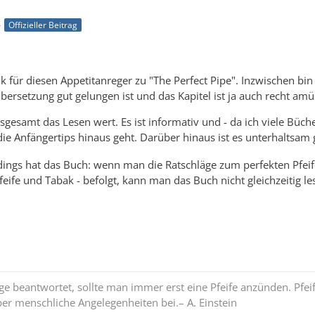
4
Offizieller Beitrag
k für diesen Appetitanreger zu "The Perfect Pipe". Inzwischen bin
bersetzung gut gelungen ist und das Kapitel ist ja auch recht am
sgesamt das Lesen wert. Es ist informativ und - da ich viele Büch
die Anfängertips hinaus geht. Darüber hinaus ist es unterhaltsam
rdings hat das Buch: wenn man die Ratschläge zum perfekten Pfei
feife und Tabak - befolgt, kann man das Buch nicht gleichzeitig le
e beantwortet, sollte man immer erst eine Pfeife anzünden. Pfe
ber menschliche Angelegenheiten bei.– A. Einstein