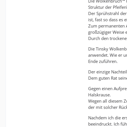
Die Wolkenbruch™ Pfe
Struktur der Pfeife
Der Sprühstrahl der
ist, fast so dass es
Zum permanenten Abw
großzügiger Weise 
Durch den trockenen
Die Tinsky Wolkenbr
anwendet. Wie er u
Ende zuführen.
Der einzige Nachteil
Dem guten Rat seine
Gegen einen Aufprei
Halskrause.
Wegen all diesem Zu
der mit solcher Rüc
Nachdem ich die ers
beeindruckt. Ich fü