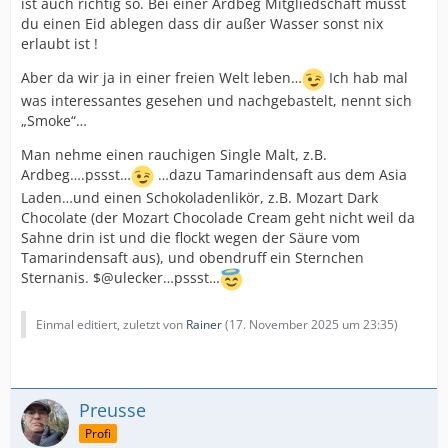
ist auch richtig so. Bei einer Ardbeg Mitgliedschaft musst
du einen Eid ablegen dass dir außer Wasser sonst nix
erlaubt ist !
Aber da wir ja in einer freien Welt leben…
Ich hab mal
was interessantes gesehen und nachgebastelt, nennt sich
„Smoke“…
Man nehme einen rauchigen Single Malt, z.B.
Ardbeg….pssst…
…dazu Tamarindensaft aus dem Asia
Laden…und einen Schokoladenlikör, z.B. Mozart Dark
Chocolate (der Mozart Chocolade Cream geht nicht weil da
Sahne drin ist und die flockt wegen der Säure vom
Tamarindensaft aus), und obendruff ein Sternchen
Sternanis. $@ulecker…pssst…
Einmal editiert, zuletzt von
Rainer
(
17. November 2025 um 23:35
)
Preusse
Profi