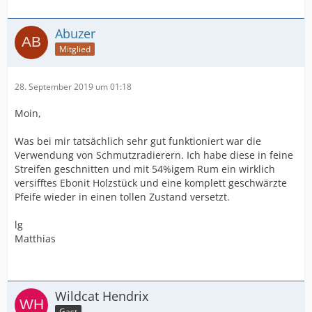
Vorteil: Eventuelle Sünden an der Beize werden hier
etwas ausgeglichen... und nachdunkeln tut's allemal...
Abuzer
Du brauchst eigentlich nur ein altes Stückchen T-Shirt
Mitglied
und einen gefühlvollen Zeigefinger... und los geht die
Rubbelei... hauchdünn (!!!) auftragen... dazwischen ein
28. September 2019 um 01:18
halbes Minütchen trocknen lassen... nochmal... und
nochmal... und nochmal... und immer weniger Lack und
Moin,
dann keiner mehr und immer mehr draufdrücken, und
der Hochglanz kommt dann von selbst...
Was bei mir tatsächlich sehr gut funktioniert war die
Verwendung von Schmutzradierern. Ich habe diese in feine
Vorteil: "Handmade"... mit einer gegenüber der Dremel-
Streifen geschnitten und mit 54%igem Rum ein wirklich
Methode deutlich besseren CO
Bilanz...
2
versifftes Ebonit Holzstück und eine komplett geschwärzte
Pfeife wieder in einen tollen Zustand versetzt.
Zitat von Wildcat Hendrix
lg
Matthias
Gestern war ich im örtlichen Fachgeschäft. Dort
pflegt man Beziehungen zu Pfeifenbauern zwecks
Aufarbeitung oder gegebenenfalls Ersatz für die
Mundstücke.
Wildcat Hendrix
Gast