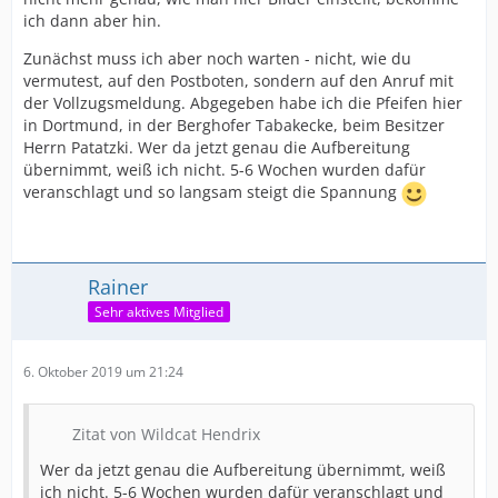
ich dann aber hin.
Zunächst muss ich aber noch warten - nicht, wie du
Zitat von Wildcat Hendrix
vermutest, auf den Postboten, sondern auf den Anruf mit
der Vollzugsmeldung. Abgegeben habe ich die Pfeifen hier
und je 8€ für's Aufarbeiten
in Dortmund, in der Berghofer Tabakecke, beim Besitzer
Herrn Patatzki. Wer da jetzt genau die Aufbereitung
Selbiges...siehe oben...
übernimmt, weiß ich nicht. 5-6 Wochen wurden dafür
veranschlagt und so langsam steigt die Spannung
Zeig und gerne gelegentlich mal das Resultat/die
Resultate... sowie, wer dein
Pfeifenwiederbelebungstherapeut ist.
Rainer
Happy postmanwaiting,
Sehr aktives Mitglied
Rainer
6. Oktober 2019 um 21:24
Zitat von Wildcat Hendrix
Wer da jetzt genau die Aufbereitung übernimmt, weiß
ich nicht. 5-6 Wochen wurden dafür veranschlagt und