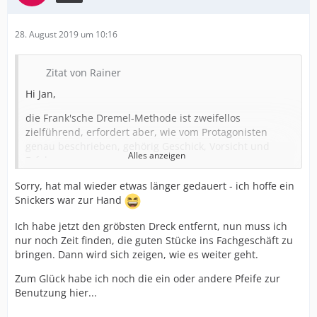
28. August 2019 um 10:16
Zitat von Rainer
Hi Jan,
die Frank'sche Dremel-Methode ist zweifellos
zielführend, erfordert aber, wie vom Protagonisten
genau beschrieben, gehörig Geschick, Vorsicht und
Alles anzeigen
Erfahrung.
Persönlich tendiere ich zum "Plan J" (J = Jens) bzw.
Sorry, hat mal wieder etwas länger gedauert - ich hoffe ein
Jensens Link...
Snickers war zur Hand
Ich mache das ähnlich... das mit dem 1200er
Ich habe jetzt den gröbsten Dreck entfernt, nun muss ich
Schleifpapier und so...
nur noch Zeit finden, die guten Stücke ins Fachgeschäft zu
bringen. Dann wird sich zeigen, wie es weiter geht.
Allerdings sieht das Finale bissel anders aus... ich
nehme dann Schellack (CLOU Schelllackmattierung
Zum Glück habe ich noch die ein oder andere Pfeife zur
Blond) aus dem 0,125l Dösl (eins davon reicht
Benutzung hier...
lebenslang...).