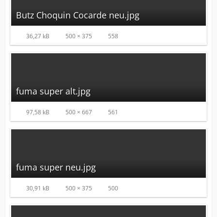
Butz Choquin Cocarde neu.jpg
36,27 kB
500 × 375
558
fuma super alt.jpg
97,58 kB
500 × 667
561
fuma super neu.jpg
30,91 kB
500 × 375
500