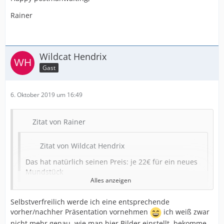
Rainer
Wildcat Hendrix
Gast
6. Oktober 2019 um 16:49
Zitat von Rainer
Zitat von Wildcat Hendrix
Das hat natürlich seinen Preis: je 22€ für ein neues
Mundstück
Alles anzeigen
Hi Jan,
Selbstverfreilich werde ich eine entsprechende
vorher/nachher Präsentation vornehmen
ich weiß zwar
wenn da ordentliche Arbeit abgeliefert wird, ist die
nicht mehr genau, wie man hier Bilder einstellt, bekomme
Preisgestaltung absolut fair.