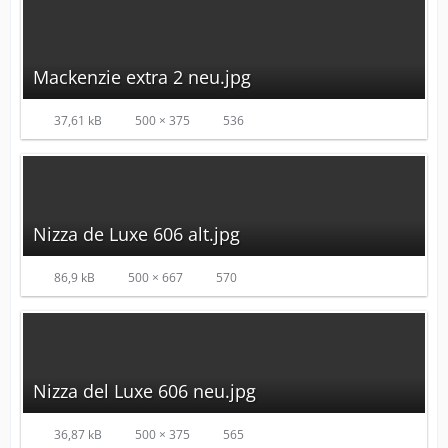
Mackenzie extra 2 neu.jpg
37,61 kB
500 × 375
536
Nizza de Luxe 606 alt.jpg
86,9 kB
500 × 667
570
Nizza del Luxe 606 neu.jpg
36,87 kB
500 × 375
565