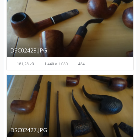
DSC02423.JPG
181,28 kB
1.440 × 1.080
484
DSC02427.JPG