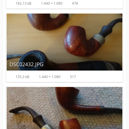
182,13 kB
1.440 × 1.080
478
DSC02432.JPG
155,3 kB
1.440 × 1.080
517