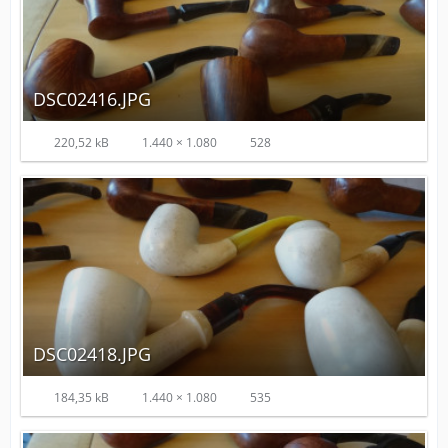
DSC02416.JPG
220,52 kB
1.440 × 1.080
528
DSC02418.JPG
184,35 kB
1.440 × 1.080
535