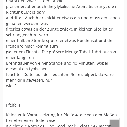
Charakter. Zwar ist der Tabak
präsenter, aber auch die glykolische Aromatisierung, die in
Richtung „Marzipan“
abdriftet. Auch hier knickt er etwas ein und muss am Leben
gehalten werden, was
filterlos etwas an der Zunge zwickt. In kleinen Sips ist er
sehr angenehm. Nach
einer halben Stunde spuckt er etwas Kondensat und der
Pfeifenreiniger kommt zum
(seltenen) Einsatz. Die größere Menge Tabak führt auch zu
einer längeren
Brenndauer von einer Stunde und 40 Minuten, wobei
diesmal ein typischer
feuchter Dottel aus der feuchten Pfeife stolpert, da wäre
mehr drin gewesen, nur
wie..?
Pfeife 4
Keine gute Voraussetzung für Pfeife 4, die von den Maßen
her eher einer Bodenvase
gleicht: die Rattray’s „The Good Deal“ Coloss 147 macht