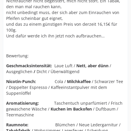
Nichtraucher nicht begeistert, mich nicht stört. Ein Tabak,
den man mal rauchen kann,
nicht unbedingt muss, der sich aber zum Einrauchen von
Pfeifen scheinbar gut eignet,
und das zu einem günstigen Preis von derzeit 16,15€ für
100g.
Und dafür werde ich ihn jetzt noch aufbrauchen…
Bewertung:
Geschmacksintensität:
Laue Luft /
Nett, aber dünn
/
Ausgeglichen
/
Dicht / Überwältigend
Nicotin-Punch:
Cola /
Milchkaffee
/ Schwarzer Tee
/ Doppelter Espresso / Kaffeeinstantpulver mit dem
Suppenlöffel
Aromatisierung:
Taschentuch unparfümiert / Frisch
gewaschene Wäsche /
Kuchen im Backofen
/ Duftbaum /
Teermaschine
Raumnote:
Blümchen / Neue Ledergarnitur /
Tabakfabrik
/ Wohnzimmer-Lagerfeuer / Scheidung