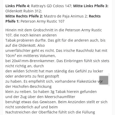
Links Pfeife 4:
Rattray’s GD Coloss 147;
Mitte Links Pfeife 3:
Oldenkott Rubin 312;
Mitte Rechts Pfeife 2:
Mastro de Paja Animus 2;
Rechts
Pfeife 1:
Peterson Army Rustic 107
Hinein mit dem Grobschnitt in die Peterson Army Rustic
107, die noch keinen anderen
Tabak probieren durfte. Das gilt für die anderen auch, bis
auf die Oldenkott. Also
unverfälschter geht es nicht. Das irische Rauchholz hat mit
10cm³ ein mittleres Volumen,
bei 20x41mm-Brennkammer. Das Einbringen fühlt sich stets
nicht richtig an, durch
den wilden Schnitt hat man ständig das Gefühl zu locker
oder anderorts zu fest gestopft
zu haben. Es empfiehlt sich, vorhandene Flakestücke vor
der Hochofen-Beschickung
klein zu reiben. So haben 3g Tabak hierein gefunden
und der Zug über den Meerschaumfilter
beruhigt etwas das Gewissen. Beim Anzünden stellt er sich
nicht sonderlich auf und beim
Nachstreichen der Oberfläche fühlt sich die Füllung