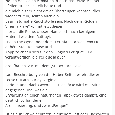
Neben den vielen Aromaten, die ich das letzte Mal bei
Pfeifen Huber bestellt hatte und
die mich bisher nicht davon überzeugen konnten, dies
wieder zu tun, sollten auch ein
paar naturnahe Rauchstoffe sein. Nach dem „Golden
Virginia Flake“ kommt jetzt dieser
hier an die Reihe, dessen Name sich nach kernigem
Material wie dem Rattray’s
„Hal o‘ the Wynd“ oder dem „Louisiana Broken“ von HU
anhört. Statt Kohlhase und
Kopp zeichnen sich für den „English Perique“ DTM
verantwortlich, die Perique ja auch
draufhaben, z.B. mit dem „St. Bernard Flake“.
Laut Beschreibung von der Huber-Seite besteht dieser
Loose Cut aus Burley, Virginia,
Perique und Black Cavendish. Die Stärke wird mit Mittel
angegeben und, was die
Erwartung an einen naturnahen Tabak etwas dämpft, eine
deutlich vorhandene
Aromatisierung, und zwar „Perique“.
Ist es nun Schweinebraten in eigenem Saft oder Hackbraten