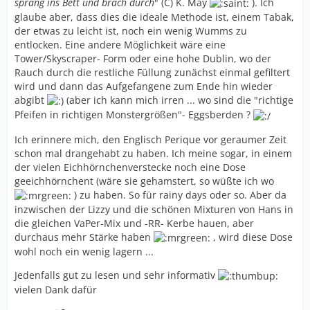
sprang ins Bett und brach durch
" (C) K. May
). Ich
glaube aber, dass dies die ideale Methode ist, einem Tabak,
der etwas zu leicht ist, noch ein wenig Wumms zu
entlocken. Eine andere Möglichkeit wäre eine
Tower/Skyscraper- Form oder eine hohe Dublin, wo der
Rauch durch die restliche Füllung zunächst einmal gefiltert
wird und dann das Aufgefangene zum Ende hin wieder
abgibt
(aber ich kann mich irren ... wo sind die "richtige
Pfeifen in richtigen Monstergrößen"- Eggsberden ?
Ich erinnere mich, den Englisch Perique vor geraumer Zeit
schon mal drangehabt zu haben. Ich meine sogar, in einem
der vielen Eichhörnchenverstecke noch eine Dose
geeichhörnchent (wäre sie gehamstert, so wüßte ich wo
) zu haben. So für rainy days oder so. Aber da
inzwischen der Lizzy und die schönen Mixturen von Hans in
die gleichen VaPer-Mix und -RR- Kerbe hauen, aber
durchaus mehr Stärke haben
, wird diese Dose
wohl noch ein wenig lagern ...
Jedenfalls gut zu lesen und sehr informativ
vielen Dank dafür