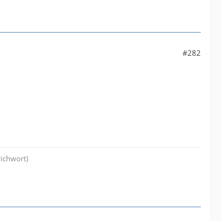
#282
richwort)