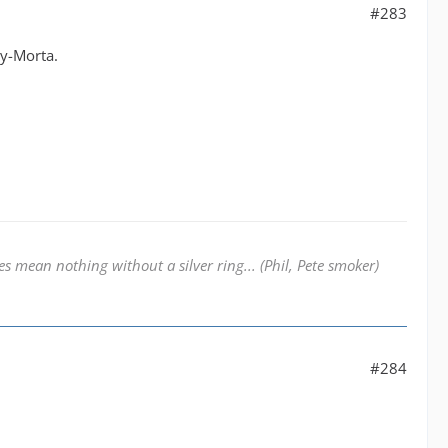
#283
ry-Morta.
 mean nothing without a silver ring... (Phil, Pete smoker)
#284