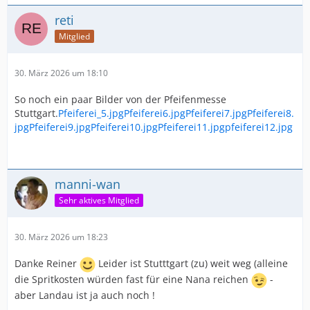
reti
Mitglied
30. März 2026 um 18:10
So noch ein paar Bilder von der Pfeifenmesse
Stuttgart.
Pfeiferei_5.jpg
Pfeiferei6.jpg
Pfeiferei7.jpg
Pfeiferei8.
jpg
Pfeiferei9.jpg
Pfeiferei10.jpg
Pfeiferei11.jpg
pfeiferei12.jpg
manni-wan
Sehr aktives Mitglied
30. März 2026 um 18:23
Danke Reiner
Leider ist Stutttgart (zu) weit weg (alleine
die Spritkosten würden fast für eine Nana reichen
-
aber Landau ist ja auch noch !