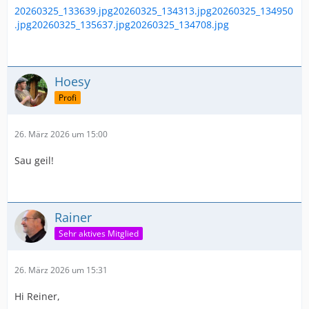
20260325_133639.jpg
20260325_134313.jpg
20260325_134950
.jpg
20260325_135637.jpg
20260325_134708.jpg
Hoesy
Profi
26. März 2026 um 15:00
Sau geil!
Rainer
Sehr aktives Mitglied
26. März 2026 um 15:31
Hi Reiner,