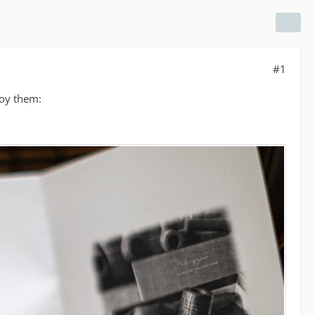
#1
njoy them: