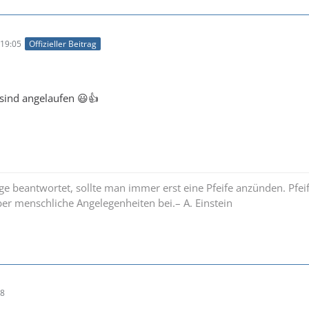
19:05
Offizieller Beitrag
sind angelaufen 😃👍
e beantwortet, sollte man immer erst eine Pfeife anzünden. Pfe
ber menschliche Angelegenheiten bei.– A. Einstein
58