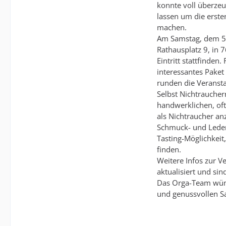
konnte voll überzeu
lassen um die erst
machen.
Am Samstag, dem 5.
Rathausplatz 9, in 
Eintritt stattfinde
interessantes Paket
runden die Veransta
Selbst Nichtraucher
handwerklichen, oft
als Nichtraucher an
Schmuck- und Leder
Tasting-Möglichkei
finden.
Weitere Infos zur V
aktualisiert und si
Das Orga-Team wüns
und genussvollen S