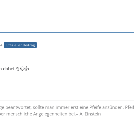
04
Offizieller Beitrag
n dabei 💪😃👍
e beantwortet, sollte man immer erst eine Pfeife anzünden. Pfe
ber menschliche Angelegenheiten bei.– A. Einstein