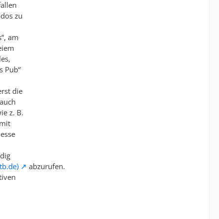
allen
ados zu
s“, am
reiem
les,
s Pub“
rst die
 auch
e z. B.
mit
Messe
ndig
tb.de)
abzurufen.
tiven