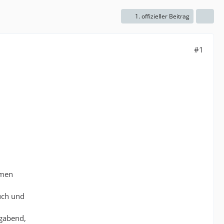
1. offizieller Beitrag
#1
emen
uch und
gabend,