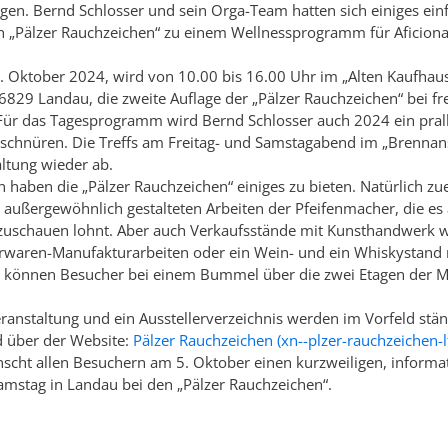
gen. Bernd Schlosser und sein Orga-Team hatten sich einiges einf
en „Pälzer Rauchzeichen“ zu einem Wellnessprogramm für Aficion
 Oktober 2024, wird von 10.00 bis 16.00 Uhr im „Alten Kaufhau
76829 Landau, die zweite Auflage der „Pälzer Rauchzeichen“ bei f
n. Für das Tagesprogramm wird Bernd Schlosser auch 2024 ein pral
 schnüren. Die Treffs am Freitag- und Samstagabend im „Brennan
ltung wieder ab.
n haben die „Pälzer Rauchzeichen“ einiges zu bieten. Natürlich zue
 außergewöhnlich gestalteten Arbeiten der Pfeifenmacher, die es
zuschauen lohnt. Aber auch Verkaufsstände mit Kunsthandwerk wi
waren-Manufakturarbeiten oder ein Wein- und ein Whiskystand 
t, können Besucher bei einem Bummel über die zwei Etagen der 
eranstaltung und ein Ausstellerverzeichnis werden im Vorfeld stä
nd über der Website:
Pälzer Rauchzeichen (xn--plzer-rauchzeichen-l
cht allen Besuchern am 5. Oktober einen kurzweiligen, informa
amstag in Landau bei den „Pälzer Rauchzeichen“.