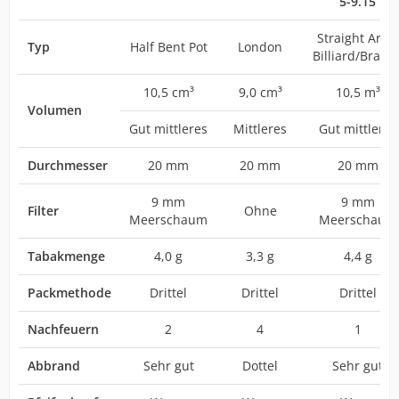
5-9.15
Straight Army
Typ
Half Bent Pot
London
Billiard/Brand
10,5 cm³
9,0 cm³
10,5 m³
Volumen
Gut mittleres
Mittleres
Gut mittleres
Durchmesser
20 mm
20 mm
20 mm
9 mm
9 mm
Filter
Ohne
Meerschaum
Meerschaum
Tabakmenge
4,0 g
3,3 g
4,4 g
Packmethode
Drittel
Drittel
Drittel
Nachfeuern
2
4
1
Abbrand
Sehr gut
Dottel
Sehr gut