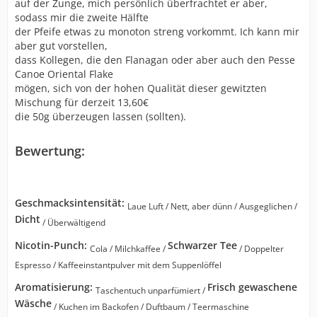
auf der Zunge, mich persönlich überfrachtet er aber,
sodass mir die zweite Hälfte
der Pfeife etwas zu monoton streng vorkommt. Ich kann mir
aber gut vorstellen,
dass Kollegen, die den Flanagan oder aber auch den Pesse
Canoe Oriental Flake
mögen, sich von der hohen Qualität dieser gewitzten
Mischung für derzeit 13,60€
die 50g überzeugen lassen (sollten).
Bewertung:
Geschmacksintensität:
Laue Luft / Nett, aber dünn / Ausgeglichen /
Dicht
/ Überwältigend
Nicotin-Punch:
Schwarzer Tee
Cola / Milchkaffee /
/ Doppelter
Espresso / Kaffeeinstantpulver mit dem Suppenlöffel
Aromatisierung:
Frisch gewaschene
Taschentuch unparfümiert /
Wäsche
/ Kuchen im Backofen / Duftbaum / Teermaschine