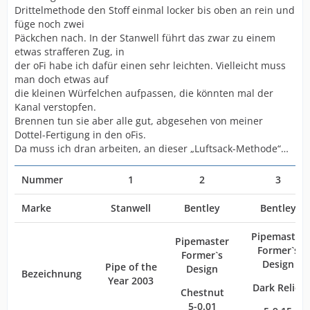
Drittelmethode den Stoff einmal locker bis oben an rein und
füge noch zwei
Päckchen nach. In der Stanwell führt das zwar zu einem
etwas strafferen Zug, in
der oFi habe ich dafür einen sehr leichten. Vielleicht muss
man doch etwas auf
die kleinen Würfelchen aufpassen, die könnten mal der
Kanal verstopfen.
Brennen tun sie aber alle gut, abgesehen von meiner
Dottel-Fertigung in den oFis.
Da muss ich dran arbeiten, an dieser „Luftsack-Methode“…
Nummer
1
2
3
Marke
Stanwell
Bentley
Bentley
Pipemaster
Pipemaster
Former`s
Former`s
Design
Pipe of the
Design
Bezeichnung
Year 2003
Dark Relief
Chestnut
5-0.01