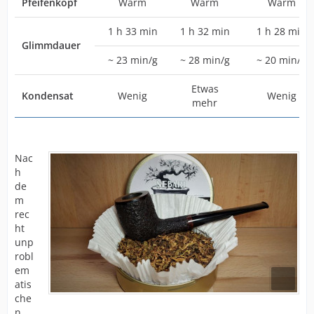
Pfeifenkopf
Warm
Warm
Warm
1 h 33 min
1 h 32 min
1 h 28 min
Glimmdauer
~ 23 min/g
~ 28 min/g
~ 20 min/g
Etwas
Kondensat
Wenig
Wenig
mehr
Nac
h
de
m
rec
ht
unp
robl
em
atis
che
n