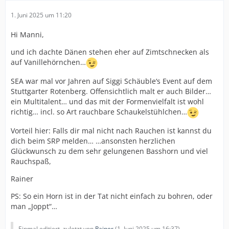
1. Juni 2025 um 11:20
Hi Manni,
und ich dachte Dänen stehen eher auf Zimtschnecken als
auf Vanillehörnchen…
SEA war mal vor Jahren auf Siggi Schäuble‘s Event auf dem
Stuttgarter Rotenberg. Offensichtlich malt er auch Bilder…
ein Multitalent… und das mit der Formenvielfalt ist wohl
richtig… incl. so Art rauchbare Schaukelstühlchen…
Vorteil hier: Falls dir mal nicht nach Rauchen ist kannst du
dich beim SRP melden… …ansonsten herzlichen
Glückwunsch zu dem sehr gelungenen Basshorn und viel
Rauchspaß,
Rainer
PS: So ein Horn ist in der Tat nicht einfach zu bohren, oder
man „Joppt“…
Einmal editiert, zuletzt von
Rainer
(
1. Juni 2025 um 16:37
)