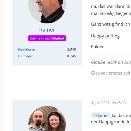
na, das war dann d
mal voreilig Gege
Ganz witzig find ic
Rainer
Happy puffing
Sehr aktives Mitglied
Rainer
Reaktionen
3.040
Beiträge
8.745
Glaube nicht an Di
Glaube versetzt sel
3. Juni 2026 um 18:33
Rainer
Ja, das m
der Hauptgründe fü