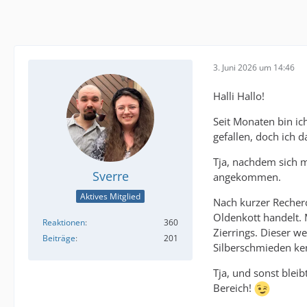
3. Juni 2026 um 14:46
Halli Hallo!
Seit Monaten bin ic
gefallen, doch ich 
Tja, nachdem sich m
Sverre
angekommen.
Aktives Mitglied
Nach kurzer Recher
Oldenkott handelt. M
Reaktionen
360
Zierrings. Dieser w
Beiträge
201
Silberschmieden ken
Tja, und sonst bleib
Bereich!