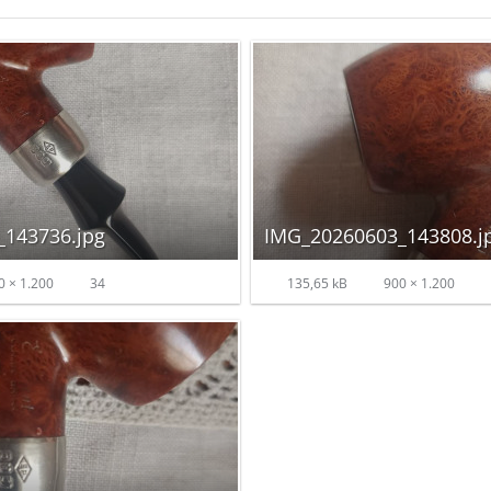
143736.jpg
IMG_20260603_143808.j
 × 1.200
34
135,65 kB
900 × 1.200