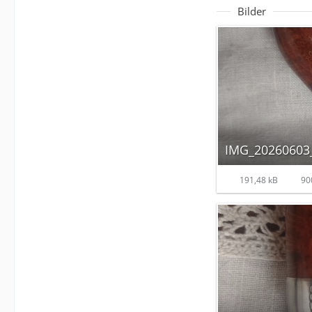
Bilder
IMG_20260603_
191,48 kB
900