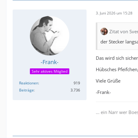
3. Juni 2026 um 15:28
Zitat von Sve
der Stecker langs
Das wird sich siche
-Frank-
Hübsches Pfeifchen,
Sehr aktives Mitglied
Viele Grüße
Reaktionen
919
Beiträge
3.736
-Frank-
... ein Narr wer Boe