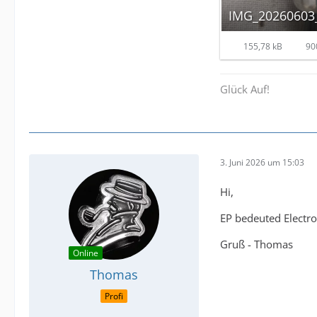
IMG_20260603_
155,78 kB
900
Glück Auf!
3. Juni 2026 um 15:03
Hi,
EP bedeuted Electro
Gruß - Thomas
Online
Thomas
Profi