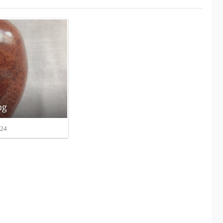
pg
24