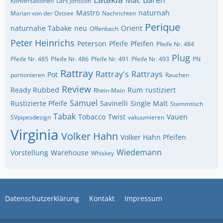
Mac Baren
Konversationen
Lars Jönsson
Mastro
naturnah
Marian von der Ostsee
Nachrichten
Perique
naturnahe Tabake
neu
Orient
Offenbach
Peter Heinrichs
Peterson
Pfeife
Pfeifen
Pfeife Nr. 484
Plug
Pfeife Nr. 485
Pfeife Nr. 486
Pfeife Nr. 491
Pfeife Nr. 493
PN
Rattray
Rattray's
Rattrays
Pot
portionieren
Rauchen
Review
Ready Rubbed
Rum
rustiziert
Rhein-Main
Samuel
Rustizierte Pfeife
Savinelli
Single Malt
Stammtisch
Tabak
Tobacco
Twist
Vauen
SVpipesdesign
vakuumieren
Virginia
Volker Hahn
Volker Hahn Pfeifen
Wiedemann
Vorstellung
Warehouse
Whiskey
Datenschutzerklärung
Kontakt
Impressum