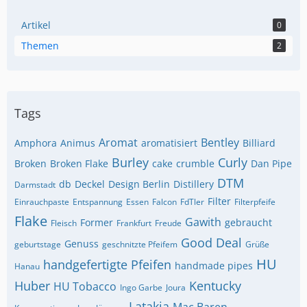
Artikel
0
Themen
2
Tags
Aromat
Bentley
Amphora
Animus
aromatisiert
Billiard
Burley
Curly
Broken
Broken Flake
cake
crumble
Dan Pipe
DTM
db
Deckel
Design Berlin
Distillery
Darmstadt
Filter
Einrauchpaste
Entspannung
Essen
Falcon
FdTler
Filterpfeife
Flake
Gawith
Former
gebraucht
Fleisch
Frankfurt
Freude
Good Deal
Genuss
geburtstage
geschnitzte Pfeifem
Grüße
HU
handgefertigte Pfeifen
handmade pipes
Hanau
Huber
Kentucky
HU Tobacco
Ingo Garbe
Joura
Latakia