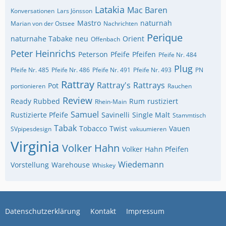
Latakia
Mac Baren
Konversationen
Lars Jönsson
Mastro
naturnah
Marian von der Ostsee
Nachrichten
Perique
naturnahe Tabake
neu
Orient
Offenbach
Peter Heinrichs
Peterson
Pfeife
Pfeifen
Pfeife Nr. 484
Plug
Pfeife Nr. 485
Pfeife Nr. 486
Pfeife Nr. 491
Pfeife Nr. 493
PN
Rattray
Rattray's
Rattrays
Pot
portionieren
Rauchen
Review
Ready Rubbed
Rum
rustiziert
Rhein-Main
Samuel
Rustizierte Pfeife
Savinelli
Single Malt
Stammtisch
Tabak
Tobacco
Twist
Vauen
SVpipesdesign
vakuumieren
Virginia
Volker Hahn
Volker Hahn Pfeifen
Wiedemann
Vorstellung
Warehouse
Whiskey
Datenschutzerklärung
Kontakt
Impressum