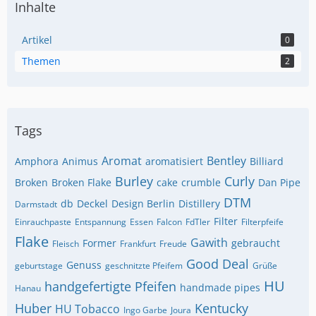
Inhalte
Artikel
0
Themen
2
Tags
Aromat
Bentley
Amphora
Animus
aromatisiert
Billiard
Burley
Curly
Broken
Broken Flake
cake
crumble
Dan Pipe
DTM
db
Deckel
Design Berlin
Distillery
Darmstadt
Filter
Einrauchpaste
Entspannung
Essen
Falcon
FdTler
Filterpfeife
Flake
Gawith
Former
gebraucht
Fleisch
Frankfurt
Freude
Good Deal
Genuss
geburtstage
geschnitzte Pfeifem
Grüße
HU
handgefertigte Pfeifen
handmade pipes
Hanau
Huber
Kentucky
HU Tobacco
Ingo Garbe
Joura