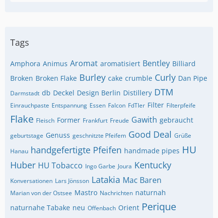
Tags
Aromat
Bentley
Amphora
Animus
aromatisiert
Billiard
Burley
Curly
Broken
Broken Flake
cake
crumble
Dan Pipe
DTM
db
Deckel
Design Berlin
Distillery
Darmstadt
Filter
Einrauchpaste
Entspannung
Essen
Falcon
FdTler
Filterpfeife
Flake
Gawith
Former
gebraucht
Fleisch
Frankfurt
Freude
Good Deal
Genuss
geburtstage
geschnitzte Pfeifem
Grüße
HU
handgefertigte Pfeifen
handmade pipes
Hanau
Huber
Kentucky
HU Tobacco
Ingo Garbe
Joura
Latakia
Mac Baren
Konversationen
Lars Jönsson
Mastro
naturnah
Marian von der Ostsee
Nachrichten
Perique
naturnahe Tabake
neu
Orient
Offenbach