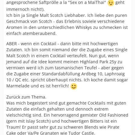
angesprochene Saftprölle a la "Sex on a MaiThai"
geht
immernoch nicht!).
Ich bin ja Single Malt Scotch Liebhaber. Ich liebe den puren
Geschmack von Scotch - das Erlebnis soviele verschiedene
Aromen in den unterschiedlichen Whiskys zu schmecken ist
einfach atemberaubend.
ABER - wenn ein Cocktail - dann bitte mit hochwertigen
Zutaten. Ich bin somit niemand der die Zugabe eines Single
Malt Scotch in einem Cocktail verteufelt. Nun gut, wenn
jemand auf die Idee kommt meinen Highland Park 25y zu
vermixen werd ich zum tasmanischen Teufel - aber gegen
die Zugabe einer Standardabfüllung Ardbeg 10, Laphroaig
10 / QC etc. spricht überhaupt nichts. Ich koche damit sogar
Marmelade und es ist herrlich!
Zurück zum Thema.
Was mich begeistert sind gut gemachte Cocktails mit guten
Zutaten die einfach gehalten und dennoch extrem
vielschichtig sind. Ein hervorragend gemixter Old Fashioned
(gern mit Islay Scotch) und hochwertigen Bitters ist ein
Traum! Er passt sehr gut zu schweren Blends wie Pirate
Cake oder Va/Pe Granaten wie Tudor Castle.