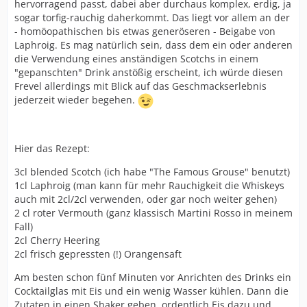
hervorragend passt, dabei aber durchaus komplex, erdig, ja
sogar torfig-rauchig daherkommt. Das liegt vor allem an der
- homöopathischen bis etwas generöseren - Beigabe von
Laphroig. Es mag natürlich sein, dass dem ein oder anderen
die Verwendung eines anständigen Scotchs in einem
"gepanschten" Drink anstößig erscheint, ich würde diesen
Frevel allerdings mit Blick auf das Geschmackserlebnis
jederzeit wieder begehen.
Hier das Rezept:
3cl blended Scotch (ich habe "The Famous Grouse" benutzt)
1cl Laphroig (man kann für mehr Rauchigkeit die Whiskeys
auch mit 2cl/2cl verwenden, oder gar noch weiter gehen)
2 cl roter Vermouth (ganz klassisch Martini Rosso in meinem
Fall)
2cl Cherry Heering
2cl frisch gepressten (!) Orangensaft
Am besten schon fünf Minuten vor Anrichten des Drinks ein
Cocktailglas mit Eis und ein wenig Wasser kühlen. Dann die
Zutaten in einen Shaker geben, ordentlich Eis dazu und