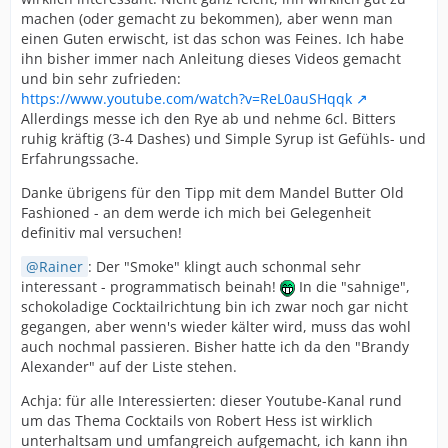
machen (oder gemacht zu bekommen), aber wenn man
einen Guten erwischt, ist das schon was Feines. Ich habe
ihn bisher immer nach Anleitung dieses Videos gemacht
und bin sehr zufrieden:
https://www.youtube.com/watch?v=ReL0auSHqqk
Allerdings messe ich den Rye ab und nehme 6cl. Bitters
ruhig kräftig (3-4 Dashes) und Simple Syrup ist Gefühls- und
Erfahrungssache.
Danke übrigens für den Tipp mit dem Mandel Butter Old
Fashioned - an dem werde ich mich bei Gelegenheit
definitiv mal versuchen!
Rainer
: Der "Smoke" klingt auch schonmal sehr
interessant - programmatisch beinah!
In die "sahnige",
schokoladige Cocktailrichtung bin ich zwar noch gar nicht
gegangen, aber wenn's wieder kälter wird, muss das wohl
auch nochmal passieren. Bisher hatte ich da den "Brandy
Alexander" auf der Liste stehen.
Achja: für alle Interessierten: dieser Youtube-Kanal rund
um das Thema Cocktails von Robert Hess ist wirklich
unterhaltsam und umfangreich aufgemacht, ich kann ihn