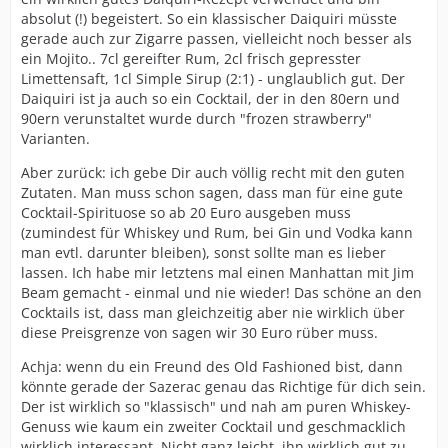
absolut (!) begeistert. So ein klassischer Daiquiri müsste
gerade auch zur Zigarre passen, vielleicht noch besser als
ein Mojito.. 7cl gereifter Rum, 2cl frisch gepresster
Limettensaft, 1cl Simple Sirup (2:1) - unglaublich gut. Der
Daiquiri ist ja auch so ein Cocktail, der in den 80ern und
90ern verunstaltet wurde durch "frozen strawberry"
Varianten.
Aber zurück: ich gebe Dir auch völlig recht mit den guten
Zutaten. Man muss schon sagen, dass man für eine gute
Cocktail-Spirituose so ab 20 Euro ausgeben muss
(zumindest für Whiskey und Rum, bei Gin und Vodka kann
man evtl. darunter bleiben), sonst sollte man es lieber
lassen. Ich habe mir letztens mal einen Manhattan mit Jim
Beam gemacht - einmal und nie wieder! Das schöne an den
Cocktails ist, dass man gleichzeitig aber nie wirklich über
diese Preisgrenze von sagen wir 30 Euro rüber muss.
Achja: wenn du ein Freund des Old Fashioned bist, dann
könnte gerade der Sazerac genau das Richtige für dich sein.
Der ist wirklich so "klassisch" und nah am puren Whiskey-
Genuss wie kaum ein zweiter Cocktail und geschmacklich
wirklich interessant. Nicht ganz leicht, ihn wirklich gut zu