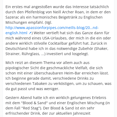
Ein erstes mal angestoßen wurde das Interesse tatsächlich
durch den Pfeifenblog von Neill Archer Roan, in dem er den
Sazerac als ein harmonisches Beigetränk zu Englischen
Mischungen empfahl. (Vgl.
http://www.apassionforpipes.com/neills-blog/20…nd-
english.html
) Weiter vertieft hat sich das Ganze dann für
mich während eines USA-Urlaubes, der mich in die ein oder
andere wirklich stilvolle Cocktailbar geführt hat. Zurück in
Deutschland habe ich in das notwendige Zubehör (Shaker,
Strainer, Rührglass, ...) investiert und losgelegt.
Mich reizt an diesem Thema vor allem auch aus
pipologischer Sicht die geschmackliche Vielfalt, die sich
schon mit einer überschaubaren Heim-Bar erreichen lässt.
Ich beginne gerade damit, verschiedene Drinks zu
verschiedenen Tabaken zu verköstigen, um zu schauen, was
da gut passt und was weniger.
Gestern Abend hatte ich ein wirklich gelungenes Erlebnis
mit dem "Blood & Sand" und einer Englischen Mischung (in
dem Fall "Red Stag"). Der Blood & Sand ist ein sehr
erfrischender Drink, der zur aktuellen Jahreszeit