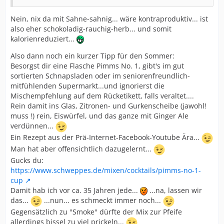
Nein, nix da mit Sahne-sahnig... wäre kontraproduktiv... ist
also eher schokoladig-rauchig-herb... und somit
kalorienreduziert...
Also dann noch ein kurzer Tipp für den Sommer:
Besorgst dir eine Flasche Pimms No. 1, gibt's im gut
sortierten Schnapsladen oder im seniorenfreundlich-
mitfühlenden Supermarkt...und ignorierst die
Mischempfehlung auf dem Rücketikett, falls veraltet....
Rein damit ins Glas, Zitronen- und Gurkenscheibe (jawohl!
muss !) rein, Eiswürfel, und das ganze mit Ginger Ale
verdünnen...
Ein Rezept aus der Prä-Internet-Facebook-Youtube Ära...
Man hat aber offensichtlich dazugelernt...
Gucks du:
https://www.schweppes.de/mixen/cocktails/pimms-no-1-
cup
Damit hab ich vor ca. 35 Jahren jede...
...na, lassen wir
das...
...nun... es schmeckt immer noch...
Gegensätzlich zu "Smoke" dürfte der Mix zur Pfeife
allerdings bissel zu viel prickeln...