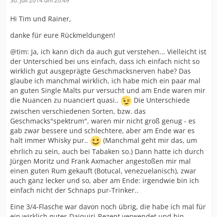
30. Juli 2014 um 20:49
Hi Tim und Rainer,
danke für eure Rückmeldungen!
@tim: Ja, ich kann dich da auch gut verstehen... Vielleicht ist
der Unterschied bei uns einfach, dass ich einfach nicht so
wirklich gut ausgeprägte Geschmacksnerven habe? Das
glaube ich manchmal wirklich, ich habe mich ein paar mal
an guten Single Malts pur versucht und am Ende waren mir
die Nuancen zu nuanciert quasi..
Die Unterschiede
zwischen verschiedenen Sorten, bzw. das
Geschmacks"spektrum", waren mir nicht groß genug - es
gab zwar bessere und schlechtere, aber am Ende war es
halt immer Whisky pur..
(Manchmal geht mir das, um
ehrlich zu sein, auch bei Tabaken so.) Dann hatte ich durch
Jürgen Moritz und Frank Axmacher angestoßen mir mal
einen guten Rum gekauft (Botucal, venezuelanisch), zwar
auch ganz lecker und so, aber am Ende: irgendwie bin ich
einfach nicht der Schnaps pur-Trinker..
Eine 3/4-Flasche war davon noch übrig, die habe ich mal für
ein wirklich gutes Daiquiri-Rezept verwendet und bin