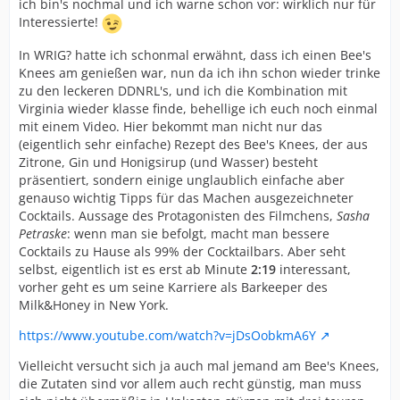
ich bin's nochmal und ich warne schon vor: wirklich nur für
Interessierte!
In WRIG? hatte ich schonmal erwähnt, dass ich einen Bee's
Knees am genießen war, nun da ich ihn schon wieder trinke
zu den leckeren DDNRL's, und ich die Kombination mit
Virginia wieder klasse finde, behellige ich euch noch einmal
mit einem Video. Hier bekommt man nicht nur das
(eigentlich sehr einfache) Rezept des Bee's Knees, der aus
Zitrone, Gin und Honigsirup (und Wasser) besteht
präsentiert, sondern einige unglaublich einfache aber
genauso wichtig Tipps für das Machen ausgezeichneter
Cocktails. Aussage des Protagonisten des Filmchens,
Sasha
Petraske
: wenn man sie befolgt, macht man bessere
Cocktails zu Hause als 99% der Cocktailbars. Aber seht
selbst, eigentlich ist es erst ab Minute
2:19
interessant,
vorher geht es um seine Karriere als Barkeeper des
Milk&Honey in New York.
https://www.youtube.com/watch?v=jDsOobkmA6Y
Vielleicht versucht sich ja auch mal jemand am Bee's Knees,
die Zutaten sind vor allem auch recht günstig, man muss