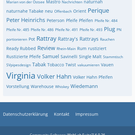
Mastro
naturnah
Marian von der Ostsee
Nachrichten
Perique
naturnahe Tabake
neu
Orient
Offenbach
Peter Heinrichs
Peterson
Pfeife
Pfeifen
Pfeife Nr. 484
Plug
Pfeife Nr. 485
Pfeife Nr. 486
Pfeife Nr. 491
Pfeife Nr. 493
PN
Rattray
Rattray's
Rattrays
Pot
portionieren
Rauchen
Review
Ready Rubbed
Rum
rustiziert
Rhein-Main
Samuel
Rustizierte Pfeife
Savinelli
Single Malt
Stammtisch
Tabak
Tobacco
Twist
Vauen
SVpipesdesign
vakuumieren
Virginia
Volker Hahn
Volker Hahn Pfeifen
Wiedemann
Vorstellung
Warehouse
Whiskey
Datenschutzerklärung
Kontakt
Impressum
Community-Software:
WoltLab Suite™ 6.0.26