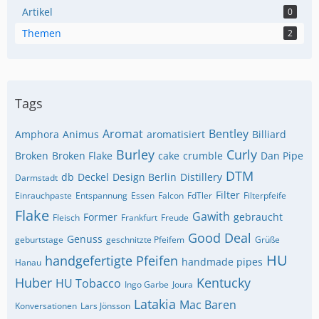
Artikel
0
Themen
2
Tags
Aromat
Bentley
Amphora
Animus
aromatisiert
Billiard
Burley
Curly
Broken
Broken Flake
cake
crumble
Dan Pipe
DTM
db
Deckel
Design Berlin
Distillery
Darmstadt
Filter
Einrauchpaste
Entspannung
Essen
Falcon
FdTler
Filterpfeife
Flake
Gawith
Former
gebraucht
Fleisch
Frankfurt
Freude
Good Deal
Genuss
geburtstage
geschnitzte Pfeifem
Grüße
HU
handgefertigte Pfeifen
handmade pipes
Hanau
Huber
Kentucky
HU Tobacco
Ingo Garbe
Joura
Latakia
Mac Baren
Konversationen
Lars Jönsson