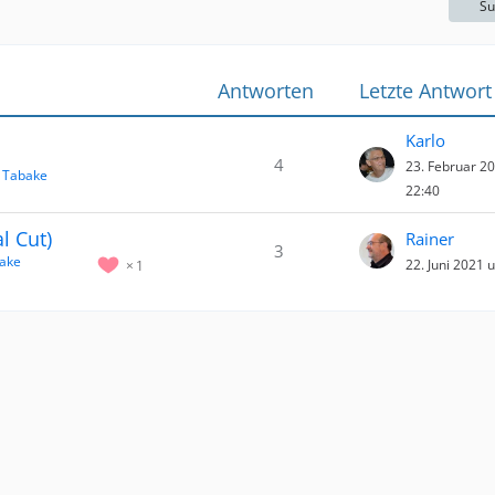
Su
Antworten
Letzte Antwort
Karlo
4
23. Februar 2
 Tabake
22:40
l Cut)
Rainer
3
ake
22. Juni 2021 
1