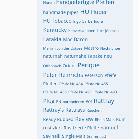
handgefertigte Pfeifen
Hanau
HU
Huber
handmade pipes
HU Tobacco
Ingo Garbe
Joura
Kentucky
Konversationen
Lars Jönsson
Latakia
Mac Baren
Mastro
Marian von der Ostsee
Nachrichten
naturnah
naturnahe Tabake
neu
Perique
Orient
Offenbach
Peter Heinrichs
Peterson
Pfeife
Pfeifen
Pfeife Nr. 484
Pfeife Nr. 485
Pfeife Nr. 486
Pfeife Nr. 491
Pfeife Nr. 493
Rattray
Plug
Pot
PN
portionieren
Rattray's
Rattrays
Rauchen
Review
Ready Rubbed
Rum
Rhein-Main
Samuel
rustiziert
Rustizierte Pfeife
Savinelli
Single Malt
Stammtisch