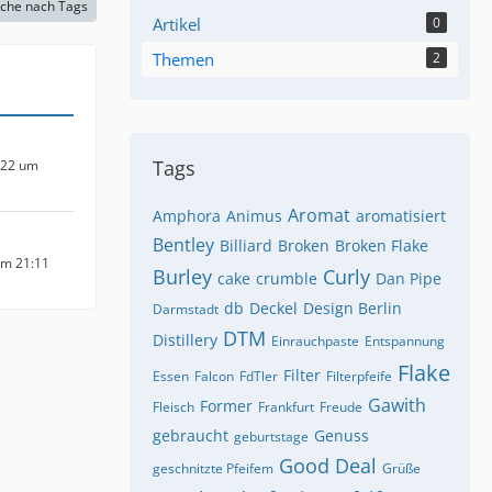
che nach Tags
Artikel
0
Themen
2
Tags
022 um
Aromat
Amphora
Animus
aromatisiert
Bentley
Billiard
Broken
Broken Flake
um 21:11
Burley
Curly
cake
crumble
Dan Pipe
db
Deckel
Design Berlin
Darmstadt
DTM
Distillery
Einrauchpaste
Entspannung
Flake
Filter
Essen
Falcon
FdTler
Filterpfeife
Gawith
Former
Fleisch
Frankfurt
Freude
gebraucht
Genuss
geburtstage
Good Deal
geschnitzte Pfeifem
Grüße