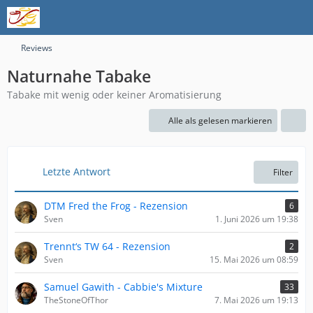
Reviews
Naturnahe Tabake
Tabake mit wenig oder keiner Aromatisierung
Alle als gelesen markieren
Letzte Antwort
Filter
DTM Fred the Frog - Rezension
6
Sven
1. Juni 2026 um 19:38
Trennt‘s TW 64 - Rezension
2
Sven
15. Mai 2026 um 08:59
Samuel Gawith - Cabbie's Mixture
33
TheStoneOfThor
7. Mai 2026 um 19:13