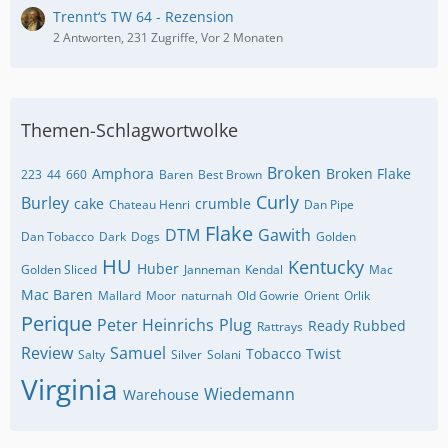
Trennt‘s TW 64 - Rezension
2 Antworten, 231 Zugriffe, Vor 2 Monaten
Themen-Schlagwortwolke
Broken
Amphora
Broken Flake
223
44
660
Baren
Best Brown
Curly
Burley
cake
crumble
Chateau Henri
Dan Pipe
Flake
DTM
Gawith
Dan Tobacco
Dark
Dogs
Golden
HU
Kentucky
Huber
Golden Sliced
Janneman
Kendal
Mac
Mac Baren
Mallard
Moor
naturnah
Old Gowrie
Orient
Orlik
Perique
Peter Heinrichs
Plug
Ready Rubbed
Rattrays
Review
Samuel
Tobacco
Twist
Salty
Silver
Solani
Virginia
Wiedemann
Warehouse