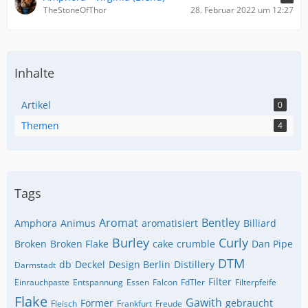
TheStoneOfThor
28. Februar 2022 um 12:27
Inhalte
Artikel
0
Themen
4
Tags
Aromat
Bentley
Amphora
Animus
aromatisiert
Billiard
Burley
Curly
Broken
Broken Flake
cake
crumble
Dan Pipe
DTM
db
Deckel
Design Berlin
Distillery
Darmstadt
Filter
Einrauchpaste
Entspannung
Essen
Falcon
FdTler
Filterpfeife
Flake
Gawith
Former
gebraucht
Fleisch
Frankfurt
Freude