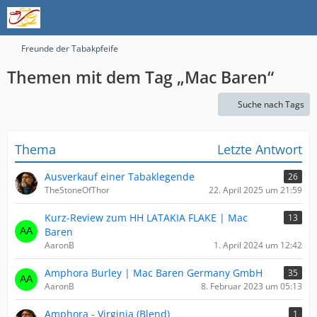
Freunde der Tabakpfeife
Themen mit dem Tag „Mac Baren“
Suche nach Tags
Thema
Letzte Antwort
Ausverkauf einer Tabaklegende
26
TheStoneOfThor
22. April 2025 um 21:59
Kurz-Review zum HH LATAKIA FLAKE | Mac
13
Baren
AaronB
1. April 2024 um 12:42
Amphora Burley | Mac Baren Germany GmbH
35
AaronB
8. Februar 2023 um 05:13
Amphora - Virginia (Blend)
1