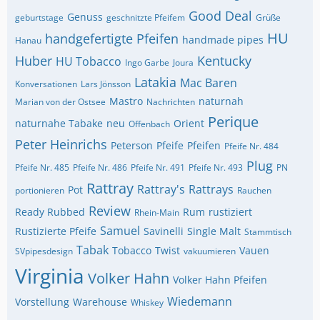
Good Deal
Genuss
geburtstage
geschnitzte Pfeifem
Grüße
HU
handgefertigte Pfeifen
handmade pipes
Hanau
Huber
Kentucky
HU Tobacco
Ingo Garbe
Joura
Latakia
Mac Baren
Konversationen
Lars Jönsson
Mastro
naturnah
Marian von der Ostsee
Nachrichten
Perique
naturnahe Tabake
neu
Orient
Offenbach
Peter Heinrichs
Peterson
Pfeife
Pfeifen
Pfeife Nr. 484
Plug
Pfeife Nr. 485
Pfeife Nr. 486
Pfeife Nr. 491
Pfeife Nr. 493
PN
Rattray
Rattray's
Rattrays
Pot
portionieren
Rauchen
Review
Ready Rubbed
Rum
rustiziert
Rhein-Main
Samuel
Rustizierte Pfeife
Savinelli
Single Malt
Stammtisch
Tabak
Tobacco
Twist
Vauen
SVpipesdesign
vakuumieren
Virginia
Volker Hahn
Volker Hahn Pfeifen
Wiedemann
Vorstellung
Warehouse
Whiskey