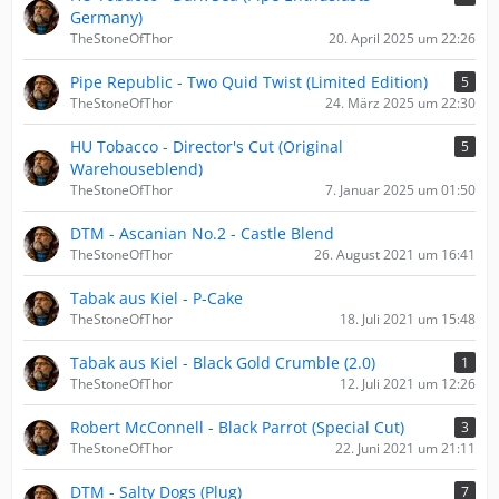
Germany)
TheStoneOfThor
20. April 2025 um 22:26
Pipe Republic - Two Quid Twist (Limited Edition)
5
TheStoneOfThor
24. März 2025 um 22:30
HU Tobacco - Director's Cut (Original
5
Warehouseblend)
TheStoneOfThor
7. Januar 2025 um 01:50
DTM - Ascanian No.2 - Castle Blend
TheStoneOfThor
26. August 2021 um 16:41
Tabak aus Kiel - P-Cake
TheStoneOfThor
18. Juli 2021 um 15:48
Tabak aus Kiel - Black Gold Crumble (2.0)
1
TheStoneOfThor
12. Juli 2021 um 12:26
Robert McConnell - Black Parrot (Special Cut)
3
TheStoneOfThor
22. Juni 2021 um 21:11
DTM - Salty Dogs (Plug)
7