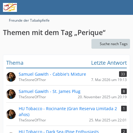
Freunde der Tabakpfeife
Themen mit dem Tag „Perique“
Suche nach Tags
Thema
Letzte Antwort
Samuel Gawith - Cabbie's Mixture
33
TheStoneOfThor
7. Mai 2026 um 19:13
Samuel Gawith - St. James Plug
8
TheStoneOfThor
20. November 2025 um 20:19
HU Tobacco - Rocinante (Gran Reserva Limitada 2
1
años)
TheStoneOfThor
25. Mai 2025 um 22:01
HU Tobacco - Dark Sea (Pipe Enthusiasts
2