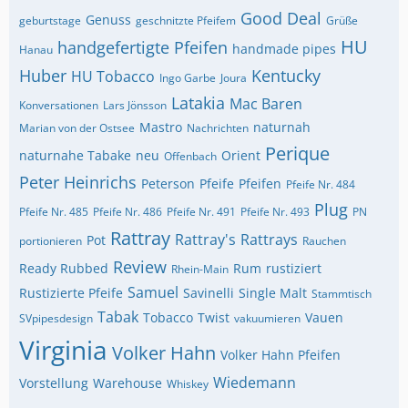
Good Deal
Genuss
geburtstage
geschnitzte Pfeifem
Grüße
HU
handgefertigte Pfeifen
handmade pipes
Hanau
Huber
Kentucky
HU Tobacco
Ingo Garbe
Joura
Latakia
Mac Baren
Konversationen
Lars Jönsson
Mastro
naturnah
Marian von der Ostsee
Nachrichten
Perique
naturnahe Tabake
neu
Orient
Offenbach
Peter Heinrichs
Peterson
Pfeife
Pfeifen
Pfeife Nr. 484
Plug
Pfeife Nr. 485
Pfeife Nr. 486
Pfeife Nr. 491
Pfeife Nr. 493
PN
Rattray
Rattray's
Rattrays
Pot
portionieren
Rauchen
Review
Ready Rubbed
Rum
rustiziert
Rhein-Main
Samuel
Rustizierte Pfeife
Savinelli
Single Malt
Stammtisch
Tabak
Tobacco
Twist
Vauen
SVpipesdesign
vakuumieren
Virginia
Volker Hahn
Volker Hahn Pfeifen
Wiedemann
Vorstellung
Warehouse
Whiskey