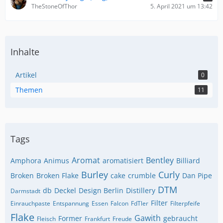
TheStoneOfThor
5. April 2021 um 13:42
Inhalte
Artikel
0
Themen
11
Tags
Aromat
Bentley
Amphora
Animus
aromatisiert
Billiard
Burley
Curly
Broken
Broken Flake
cake
crumble
Dan Pipe
DTM
db
Deckel
Design Berlin
Distillery
Darmstadt
Filter
Einrauchpaste
Entspannung
Essen
Falcon
FdTler
Filterpfeife
Flake
Gawith
Former
gebraucht
Fleisch
Frankfurt
Freude