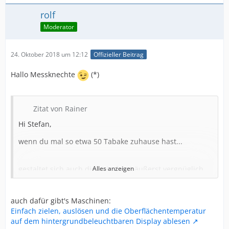
rolf
Moderator
24. Oktober 2018 um 12:12
Offizieller Beitrag
Hallo Messknechte
(*)
Zitat von Rainer
Hi Stefan,
wenn du mal so etwa 50 Tabake zuhause hast...
gestaltet sich auch die Heimfahrt äußerst vergnüglich,
Alles anzeigen
denn dann kann man wunderbar vom Job abschalten,
und nachdenken über WTRIHA... ...Welche(n) Tabak(e)
rauche ich heute Abend ?
auch dafür gibt's Maschinen:
Einfach zielen, auslösen und die Oberflächentemperatur
Die Handrückentestmethode zwecks
auf dem hintergrundbeleuchtbaren Display ablesen
Temperaturbestimmung finde ich pers. nicht besonders