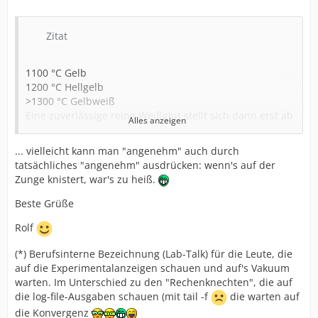
zuverlässig.
Wesentlich aussagefähiger ist, die Glutfarbe des
Zitat
Pfeifenkopfs (außen natürlich !) zu ermitteln:
<550°C Nix zu sehen
1100 °C Gelb
550 °C Dunkelbraun
1200 °C Hellgelb
630 °C Braunrot
>1300 °C Gelbweiß
680 °C Dunkelrot
Eine zuverlässige reine Weißglut stellt sich dann erst ab
Alles anzeigen
740 °C Dunkelkirschrot
etwa 5400°C ein.
780 °C Kirschrot
... vielleicht kann man "angenehm" auch durch
810 °C Hellkirschrot
tatsächliches "angenehm" ausdrücken: wenn's auf der
850 °C Hellrot
Aber wie man sieht, bist du schon auf dem richtigen
Zunge knistert, war's zu heiß.
900 °C Gut Hellrot
Weg !
950 °C Gelbrot
...und dazu erst mal viel Erfolg beim Abarbeiten vom
Beste Grüße
1000 °C Hellgelbrot
"Zettel"...
Gerne lesen wir hierzu deine Fortschrittsberichte.
Rolf
(*) Berufsinterne Bezeichnung (Lab-Talk) für die Leute, die
auf die Experimentalanzeigen schauen und auf's Vakuum
warten. Im Unterschied zu den "Rechenknechten", die auf
die log-file-Ausgaben schauen (mit tail -f
die warten auf
die Konvergenz