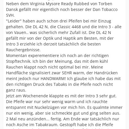
Neben dem Virginia Mysore Ready Rubbed von Torben
Dansk gefällt mir eigentlich noch besser der Dan Tobacco
SVH.
"Leider" haben auch schon drei Pfeifen bei mir Einzug
gehalten. Die DL 42 N, die Classic 4468 und die Intro 3 - alle
von Vauen.. was sicherlich mehr Zufall ist. Die DL 42 N
gefällt mir von der Optik und Haptik am Besten, mit der
Intro 3 erziehle ich derzeit tatsächlich die besten
Rauchergebnisse.
Momentan experementiere ich noch an der richtigen
Stopftechnik. Ich bin der Meinung, das mit dem kühl
Rauchen klappt noch nicht optimal bei mir. Meine
Handfläche signalisiert zwar SEHR warm, der Handrücken
meint jedoch nur HANDWARM! Ich glaube ich habe das mit
den richtigen Druck des Tabaks in die Pfeife noch nicht
ganz raus.
Jetzt am Wochenende klappte es mit der Intro 3 sehr gut.
Die Pfeife war nur sehr wenig warm und ich rauchte
entspannt mit Nuckelzügen vor mich hin. Es qualmte immer
nur ein wenig, aber sie schmeckte gut und ging selten aus.
2 Mal neu anzünden... fertig. Am Ende war tatsächlich nur
noch Asche im Tabakraum. Gestopft habe ich die Pfeife