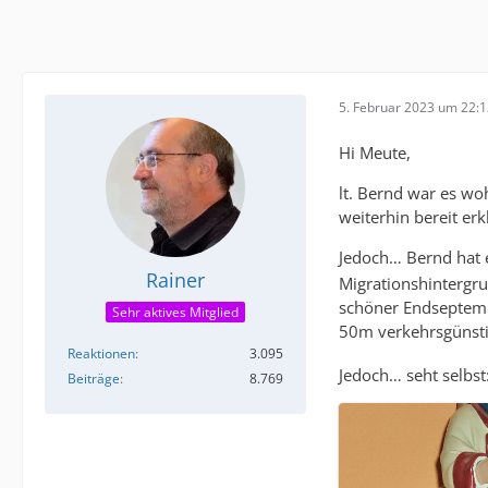
5. Februar 2023 um 22:
Hi Meute,
lt. Bernd war es w
weiterhin bereit er
Jedoch… Bernd hat e
Rainer
Migrationshintergr
schöner Endseptemb
Sehr aktives Mitglied
50m verkehrsgünsti
Reaktionen
3.095
Jedoch… seht selbst
Beiträge
8.769