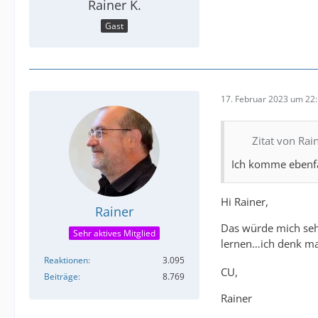
Rainer K.
Gast
17. Februar 2023 um 22
Zitat von Rain
Ich komme ebenfa
Hi Rainer,
Rainer
Das würde mich seh
Sehr aktives Mitglied
lernen…ich denk mal
Reaktionen
3.095
CU,
Beiträge
8.769
Rainer