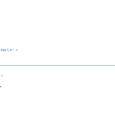
pipes.de
:05
s