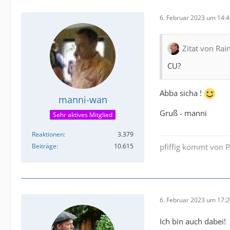
6. Februar 2023 um 14:
Zitat von Rai
CU?
Abba sicha !
manni-wan
Gruß - manni
Sehr aktives Mitglied
Reaktionen
3.379
Beiträge
10.615
pfiffig kommt von Pf
6. Februar 2023 um 17:
Ich bin auch dabei!