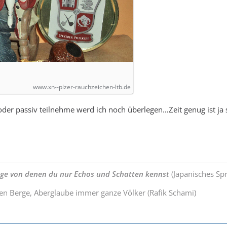
www.xn--plzer-rauchzeichen-ltb.de
 oder passiv teilnehme werd ich noch überlegen…Zeit genug ist j
nge von denen du nur Echos und Schatten kennst
(Japanisches Sp
ten Berge, Aberglaube immer ganze Völker (Rafik Schami)