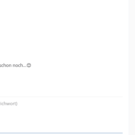
a schon noch…😊
richwort)