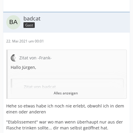
badcat
Gast
22. Mai 2021 um 00:01
Zitat von -Frank-
Hallo Jürgen,
Zitat von badcat
Alles anzeigen
ja ich lebe im Fränkischen Bierparadies dennoch ein
gutes Alt geht schon mal.
Hehe so etwas habe ich noch nie erlebt, obwohl ich in dem
einen oder anderen
du hast gut reden, wenn ich hier im Rheinland versuche
"Etablissement" war wo man wenn überhaupt nur aus der
ein Alt zu bestellen, werde ich glatt aus dem Laden
Flasche trinken sollte... dir man selbst geöffnet hat.
geschmissen