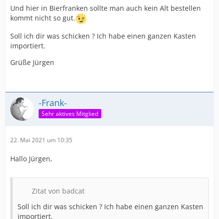
Und hier in Bierfranken sollte man auch kein Alt bestellen
Vor ein paar Jahren war ich mal bei einem Chinesen,
kommt nicht so gut.
der Diebels auf der Karte hatte, die Flasche die mir stolz
serviert wurde war seit zwei Jahren abgelaufen ...
Soll ich dir was schicken ? Ich habe einen ganzen Kasten
importiert.
Lass es dir schmecken!
Grüße Jürgen
Neidische Grüße
-Frank-
-Frank-
Sehr aktives Mitglied
22. Mai 2021 um 10:35
Hallo Jürgen,
Zitat von badcat
Soll ich dir was schicken ? Ich habe einen ganzen Kasten
importiert.